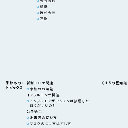
会長挨拶
組織
歴代会長
定款
季節もの・
新型コロナ関連
くすりの豆知識
トピックス
令和のお薬箱
インフルエンザ関連
インフルエンザワクチンは接種した
ほうがいいの？
公衆衛生
消毒液の使い方
マスクのつけ方はずし方