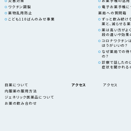
災害対策
お薬手帳の活用
ワクチン調製
電子お薬手帳に
薬物乱用防止
薬局への質問箱
こども110ばんのみせ事業
ずっと飲み続け
薬と、減らせる
薬は高い方がよく
段の違いや効果
コロナワクチン
ほうがいいの？
なぜ薬局での待
の？
診察で話したの
症状を聞かれる
目薬について
アクセス
アクセス
内服薬の服用方法
ジェネリック医薬品について
お薬の飲み合わせ