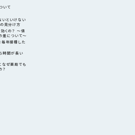
ついて
ないといけない
薬の見分け方
効くの？ ～値
の差について～
は毎年接種した
ち時間が長い
になぜ薬局でも
の？