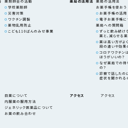
動
薬剤師会の活動
薬局の活用法
薬局の活用法
学校薬剤師
お薬手帳を使おう
災害対策
お薬手帳の活用
ワクチン調製
電子お薬手帳に
薬物乱用防止
薬局への質問箱
こども110ばんのみせ事業
ずっと飲み続け
薬と、減らせる
薬は高い方がよく
段の違いや効果
コロナワクチン
ほうがいいの？
なぜ薬局での待
の？
診察で話したの
症状を聞かれる
目薬について
アクセス
アクセス
内服薬の服用方法
ジェネリック医薬品について
お薬の飲み合わせ