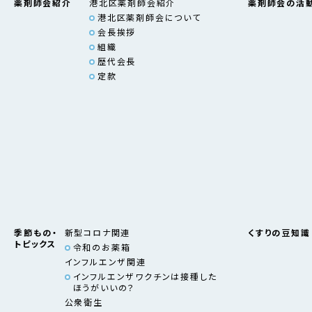
薬剤師会紹介
港北区薬剤師会紹介
薬剤師会の活
港北区薬剤師会について
会長挨拶
組織
歴代会長
定款
季節もの・
新型コロナ関連
くすりの豆知識
トピックス
令和のお薬箱
インフルエンザ関連
インフルエンザワクチンは接種した
ほうがいいの？
公衆衛生