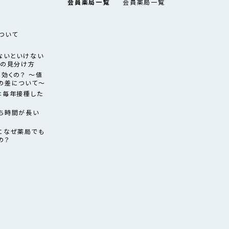
会員薬局一覧
会員薬局一覧
ついて
ないといけない
薬の見分け方
効くの？ ～値
の差について～
は毎年接種した
ち時間が長い
になぜ薬局でも
の？